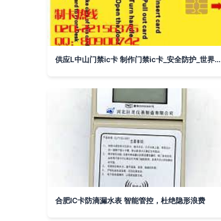
供应L中山门禁ic卡 制作门禁ic卡_安全防护_世界工厂网中国产品信息库
合肥IC卡防滴漏水表 智能管控，杜绝隐形浪费