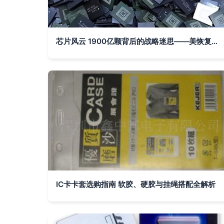
芯片风云 1900亿颗背后的战略迷思——美恢复供货传闻辨析
IC卡卡套选购指南 软胶、硬胶与挂绳搭配全解析